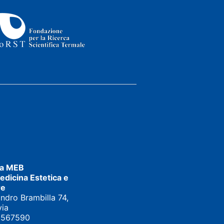
ia MEB
dicina Estetica e
re
andro Brambilla 74,
via
5567590