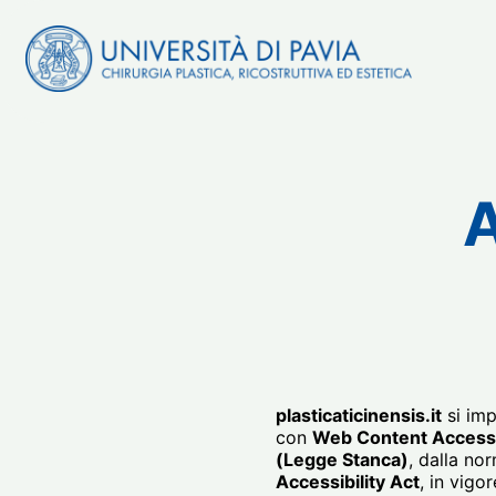
contenuto
A
plasticaticinensis.it
si imp
con
Web Content Accessib
(Legge Stanca)
, dalla no
Accessibility Act
, in vigo