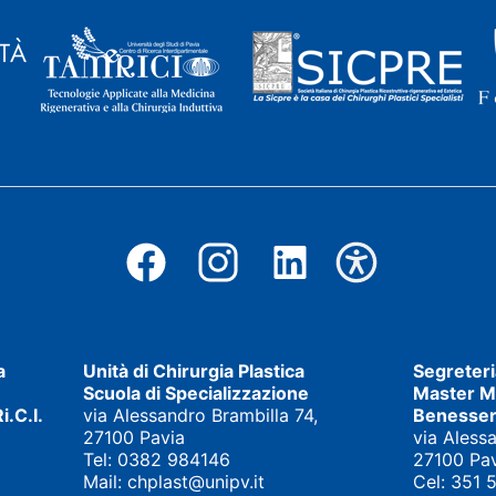
a
Unità di Chirurgia Plastica
Segreter
Scuola di Specializzazione
Master Me
i.C.I.
via Alessandro Brambilla 74,
Benesse
27100 Pavia
via Aless
Tel:
0382 984146
27100 Pa
Mail:
chplast@unipv.it
Cel:
351 