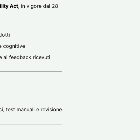
lity Act
, in vigore dal 28
dotti
 e cognitive
e ai feedback ricevuti
, test manuali e revisione