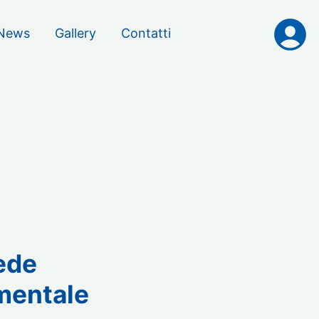
News
Gallery
Contatti
ede
imentale