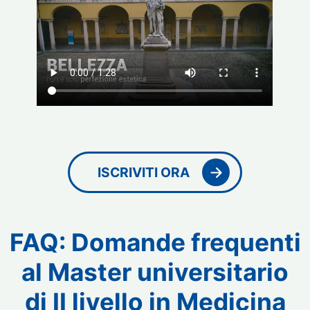
ISCRIVITI ORA
FAQ
: Domande frequenti
al
Master universitario
di II livello in Medicina